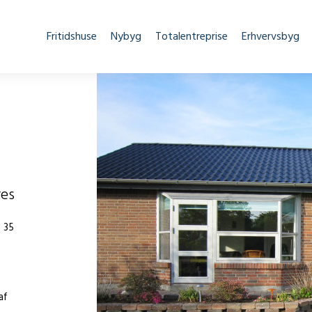
Fritidshuse
Nybyg
Totalentreprise
Erhvervsbyg
res
d 35
af