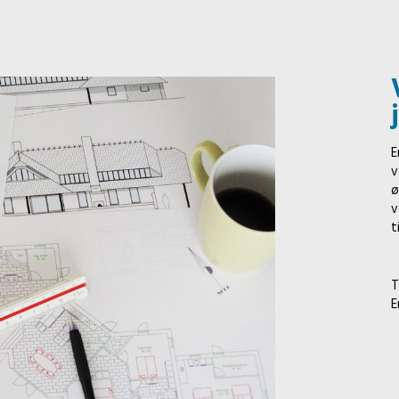
E
v
ø
v
t
T
E