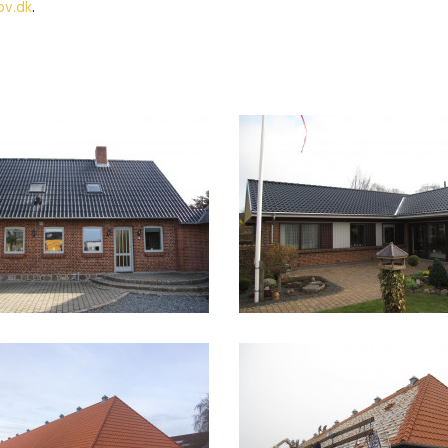
ov.dk
.