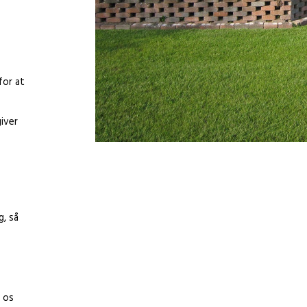
for at
giver
g, så
 os