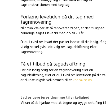
tagplader, til ombygning af hus med fladtag til
tagkonstruktionen med tegltag.
Forlæng levetiden på dit tag med
tagrenovering
Når man vælger at få renoveret taget, er der mulighed 
forlænge tagets levetid med op til 20 år.
Er du i tvivl om hvad der passer bedst til din bolig, råd
vi dig naturligvis i dit valg om tagudskiftning eller
tagrenovering.
Få et tilbud på tagudskiftning
​Har din bolig brug for en tagrenovering eller en
tagudskiftning, eller er du i tvivl om levetiden på dit ta
er du naturligvis velkommen til at
kontakte os
.
Lad os gøre jeres drømme til virkelighed.
Vi kan både hjælpe med at tegne og bygge det. Ring til