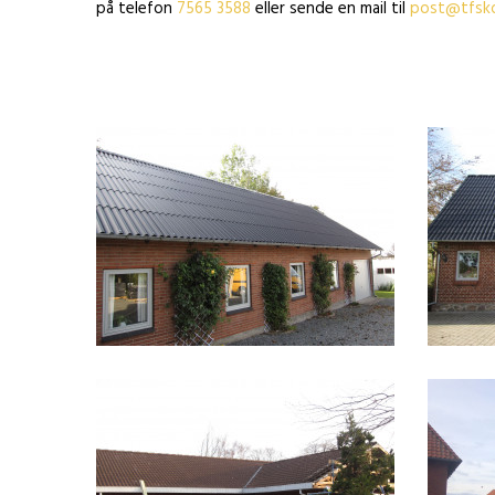
på telefon
7565 3588
eller sende en mail til
post@tfsk